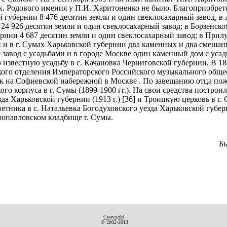
9 к. Родового имения у П.И. Харитоненко не было. Благоприобре
й губернии 8 476 десятин земли и один свеклосахарный завод, в
 24 926 десятин земли и один свеклосахарный завод; в Борзенск
рнии 4 687 десятин земли и один свеклосахарный завод; в Прил
и и в г. Сумах Харьковской губернии два каменных и два смеша
авод с усадьбами и в городе Москве один каменный дом с усадьба
 известную усадьбу в с. Качановка Черниговской губернии. В 188
ого отделения Императорского Российского музыкального общес
 на Софиевской набережной в Москве . По завещанию отца поже
ого корпуса в г. Сумы (1899-1900 гг.). На свои средства построи
да Харьковской губернии (1913 г.) [36] и Троицкую церковь в г. С
етника в с. Натальевка Богодуховского уезда Харьковской губер
опавловском кладбище г. Сумы.
Бы
Copyright
© 2002-2013