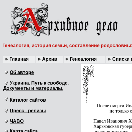
Генеалогия, история семьи, составление родословны
Главная
Архив
Генеалогия
Списки 
Об авторе
Украина. Путь к свободе.
Документы и материалы.
Каталог сайтов
После смерти Ив
Пресс - релизы
не только 
Павел Иванович Ха
ЧАВО
Харьковская губе
Карта сайта
предприниматель,