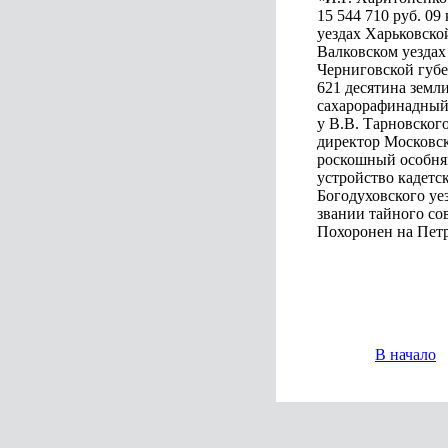
15 544 710 руб. 0
уездах Харьковско
Валковском уездах
Черниговской губе
621 десятина земл
сахарорафинадный з
у В.В. Тарновского
директор Московск
роскошный особняк
устройство кадетск
Богодуховского уез
звании тайного сов
Похоронен на Петр
В начало