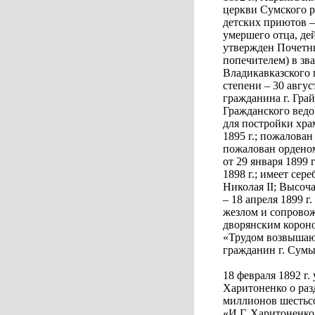
церкви Сумского р
детских приютов –
умершего отца, дей
утвержден Почетны
попечителем) в зв
Владикавказского 
степени – 30 авгус
гражданина г. Грай
Гражданского ведо
для постройки храм
1895 г.; пожалован
пожалован орденом
от 29 января 1899
1898 г.; имеет се
Николая II; Высоч
– 18 апреля 1899 
жезлом и сопрово
дворянским короно
«Трудом возвышаюс
гражданин г. Сумы 
18 февраля 1892 г.
Харитоненко о раз
миллионов шестьсо
«И.Г. Харитоненко