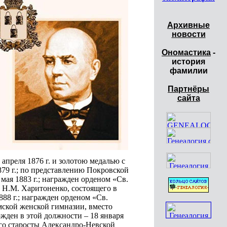
Архивные
новости
Ономастика
-
история
фамилии
Партнёры
сайта
апреля 1876 г. и золотою медалью с
879 г.; по представлению Покровской
мая 1883 г.; награжден орденом «Св.
а Н.М. Харитоненко, состоящего в
88 г.; награжден орденом «Св.
умской женской гимназии, вместо
ржден в этой должности – 18 января
го старосты Александро-Невской