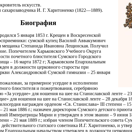
окровитель искусств.
сахарозаводчика И. Г. Харитоненко (1822—1889).
Биография
 родился 5 января 1853 г. Крещен в Воскресенской
Восприемники: сумской купец Василий Аввакумович
ая мещанка Степанида Ивановна Лещинская. Получил
ние. Попечителем Харьковского Учебного Округа
ости почетного блюстителя Сумского Городского
ища – 16 марта 1872 г; Харьковским Епархиальным
жден в должности церковного старосты при
ркви Александровской Сумской гимназии – 25 января
пожалован, за примерное усердие в исполнении
тного блюстителя и пожертвования, серебряною
ю «За усердие» для ношения на шее на Станиславской ленте – 23 
дие» для ношения на шее на Станиславской ленте – 28 декабря 1
осердия награжден орденом «Св. Станислава» III степени – 15 
 – 21 мая 1886 г.; назначен директором Сумского детского приют
ний Императрицы Марии и утвержден в этом звании – 9 июня 18
епени – 21 мая 1889 г.; избран членом Попечительского совета С
, действительного статского советника И.Г. Харитоненко, и утве
ким Епархиальным начальством утвержден в должности церковно