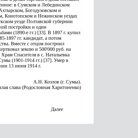
тенное: в Сумском и Лебединском
 Ахтырском, Богодуховском и
ом, Конотопском и Нежинском уездах
укском уезде Полтавской губернии
нной постройки и один
ми (1890-е гг.) [33]. В 1897 г. купил
5-1897 гг. кандидат, а потом
тва. Вместе с отцом построил
ртвовал землю и 500'000 руб. на
л Храм Спасителя в с. Натальевка
умы (1901-1914 гг.) [37]. Умер в
нии 13 июня 1914 г.
А.Н. Козлов (г. Сумы).
лая слава (Родословная Харитоненко)
Далее