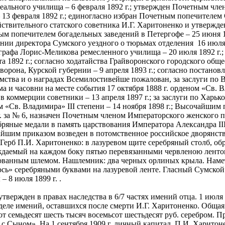
еального училища – 6 февраля 1892 г.; утвержден Почетным чле
 13 февраля 1892 г.; единогласно избран Почетным попечителем
ствительного статского советника И.Г. Харитоненко и утвержден 
м попечителем богадельных заведений в Петергофе – 25 июня 1
ании директора Сумского уездного о тюрьмах отделения 16 июля
графа Лорис-Меликова ремесленного училища – 20 июля 1892 г.;
та 1892 г.; согласно ходатайства Грайворонского городского общ
ворона, Курской губернии – 9 апреля 1893 г.; согласно постано
мства и о наградах Всемилостивейше пожалован, за заслуги по
а и часовни на месте события 17 октября 1888 г. орденом «Св. 
 в коммерции советники – 13 апреля 1897 г.; за заслуги по Хар
 «Св. Владимира» III степени – 14 ноября 1898 г.; Высочайшим
 г. за № 6, назначен Почетным членом Императорского женского 
ребряные медали в память царствования Императора Александра I
айшим приказом возведен в потомственное российское дворянств
г. Герб П.И. Харитоненко: в лазуревом щите серебряный столб,
ждаемый на каждом боку пятью перевязанными червленою ленто
ванным шлемом. Нашлемник: два черных орлиных крыла. Намет:
ь» серебряными буквами на лазуревой ленте. Гласный Сумской 
– 8 июля 1899 г. .
 утвержден в правах наследства в 6/7 частях имений отца. 1 июля
деле имений, оставшихся после смерти И.Г. Харитоненко. Общая
т семьдесят шесть тысяч восемьсот шестьдесят руб. серебром. 
 с Сыном». На 1 сентября 1909 г. личный капитал П.И. Харитоне