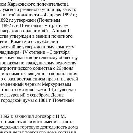
ном Харьковского попечительства
 Сумского реального училища, вместо
в этой должности – 4 апреля 1892 г.;
892 г.; утвержден (Почетным
 1892 г. и Почетным смотрителем
 награжден орденом «Св. Анны» II
ества утвержден в звании почетного
вления Комитета о службе лиц
 Высочайше утвержденному комитету
Владимира» IV степени – 3 октября
ьковскому благотворительному обществу
 приказом по гражданскому ведомству
патриотического общества с 26 июня
II и в память Священного коронования
о с распространением прав и на детей
 обремененный черным Меркуриевым
ю золотыми колосьями. Щит увенчан
 лазуревый с серебром. Девиз:
городской думы с 1881 г. Почетный
 1892 г. заключил договор с Н.М.
 стоимость делимого имения – пять
Продолжил торговую деятельность дома
нко в делах торгового дома составил