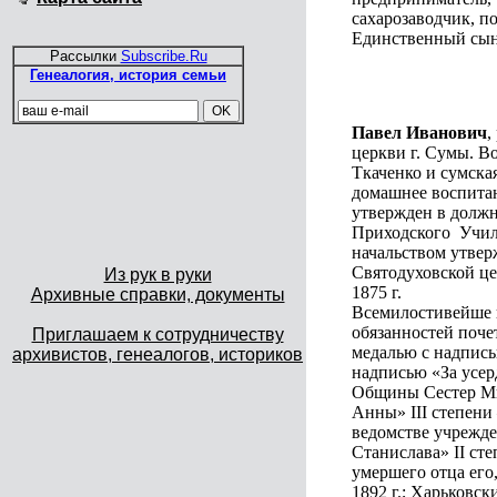
сахарозаводчик, п
Единственный сын 
Рассылки
Subscribe.Ru
Генеалогия, история семьи
Павел Иванович
,
церкви г. Сумы. 
Ткаченко и сумск
домашнее воспита
утвержден в должн
Приходского Учил
начальством утвер
Святодуховской це
Из рук в руки
1875 г.
Архивные справки, документы
Всемилостивейше 
обязанностей поче
Приглашаем к сотрудничеству
медалью с надпись
архивистов, генеалогов, историков
надписью «За усер
Общины Сестер Мил
Анны» III степени
ведомстве учрежде
Станислава» II ст
умершего отца его
1892 г.; Харьковс