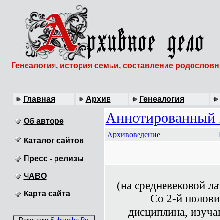
Генеалогия, история семьи, составление родослов
Главная
Архив
Генеалогия
Аннотированный к
Об авторе
Архивоведение
Каталог сайтов
Пресс - релизы
ЧАВО
(на средневековой ла
Карта сайта
Со 2-й полови
дисциплина, изуча
Рассылки
Subscribe.Ru