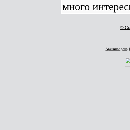
много интерес
© Co
Архивное дело
.