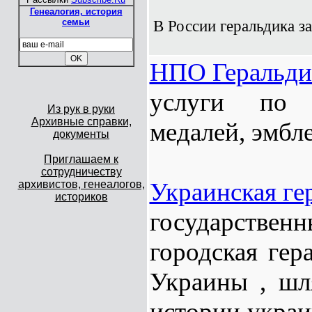
Генеалогия, история
семьи
В России геральдика з
НПО Геральди
услуги по и
Из рук в руки
Архивные справки,
медалей, эмбл
документы
Приглашаем к
сотрудничеству
Украинская ге
архивистов, генеалогов,
историков
государстве
городская гер
Украины , шля
истории украи