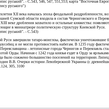
пис руський". - С.543, 546, 547, 551,553; карта "Восточная Европ
пису руського")
тилетия XII века началась эпоха феодальной раздробленности, в
шней Сумской области входила в состав Черниговского и Переяс
 XIII веке дробления захватило и остальные княжества: появляю
ующие в миниатрюре политическую структуру Киевской Руси.
опис руський". - С.543)
кой Руси завершили татаро-монглоы, фактически уничтожившие 
доусобиц и не могли противостоять набегам. В 1235 году фактич
Переяславщина - летописные города Чернигов и Переялавль ста
отой Орды. Начиная с 1242 года князья ездят в Орду за ярлыкам
ода было сожжено большинство поселений на территориях Липец
один В.В. Очерки истории Левобережной Украины (с древнейш
С.124, 305, 3100