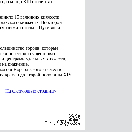
а до конца XIII столетия на
озникло 15 велкиких княжеств.
лавского княжеств. Во второй
тся княжии столы в Путивле и
большинство городв, которые
ески перестали существовать
ли центрами удельных княжеств,
и на княжение.
кого и Воргольского княжеств.
их времен до второй половины XIV
На следующую страницу