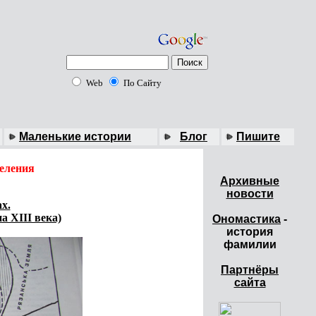
Web
По Сайту
Маленькие истории
Блог
Пишите
деления
Архивные
новости
х.
а XIII века)
Ономастика
-
история
фамилии
Партнёры
сайта