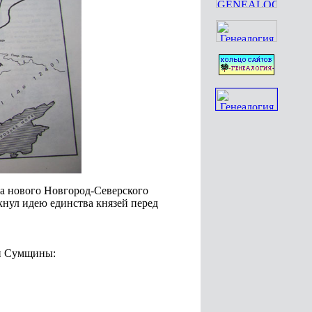
ва нового Новгород-Северского
кнул идею единства князей перед
ии Сумщины: