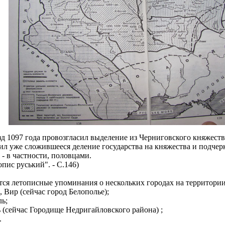
зд 1097 года провозгласил выделение из Черниговского княжест
ил уже сложившееся деление государства на княжества и подчер
- в частности, половцами.
опис руський". - С.146)
ятся летописные упоминания о нескольких городах на территор
, Вир (сейчас город Белополье);
ль;
ь (сейчас Городище Недригайловского района) ;
.