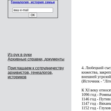
Генеалогия, история семьи
Из рук в руки
Архивные справки, документы
4. Любецкий съе
Приглашаем к сотрудничеству
кнжества, закреп
архивистов, генеалогов,
внешней угрозой 
историков
(Источник - "Літ
К XI веку относ
1096 год - Ромны
1146 год - Путив
1147 год - Вяхан
1152 год - Глухов