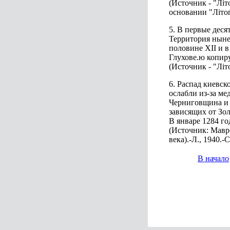
(Источник - "Літо
основании "Літо
5. В первые деся
Территория ныне
половине XII и в
Глухове.ю копир
(Источник - "Літ
6. Распад киевс
ослабли из-за ме
Черниговщина и 
зависящих от Зол
В январе 1284 г
(Источник: Мавр
века).-Л., 1940.-
В начало