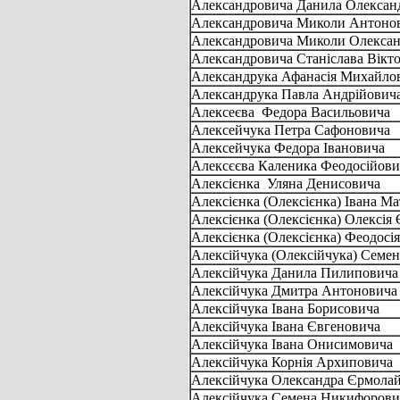
Александровича Данила Олексан
Александровича Миколи Антоно
Александровича Миколи Олексан
Александровича Станіслава Вікт
Александрука Афанасія Михайло
Александрука Павла Андрійович
Алексеєва Федора Васильовича
Алексейчука Петра Сафоновича
Алексейчука Федора Івановича
Алексєєва Каленика Феодосійови
Алексієнка Уляна Денисовича
Алексієнка (Олексієнка) Івана М
Алексієнка (Олексієнка) Олексія
Алексієнка (Олексієнка) Феодосі
Алексійчука (Олексійчука) Семе
Алексійчука Данила Пилипович
Алексійчука Дмитра Антоновича
Алексійчука Івана Борисовича
Алексійчука Івана Євгеновича
Алексійчука Івана Онисимовича
Алексійчука Корнія Архиповича
Алексійчука Олександра Єрмола
Алексійчука Семена Никифорови