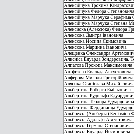
Алексійчука Трохима Кіндратови
Алексійчука Федора Степанович
Алексійчука-Марчука Серафима 
Алексійчука-Марчука Степана М
Алексіюка (Алексюка) Федора Гр
Алексюка Дмитра Івановича
Алексюка Йосипа Якимовича
Алексюка Марцина Івановича
Алещенка Олександра Артемовича
Алксніса Едуарда Зондеровича, Т
Алпатова Прокопа Максимовича
Алтфетера Евальда Августовича
Алферова Миколи Григорійовича
Алясика Станіслава Михайлович
Альбертина Роберта Емільовича
Альбертина Рудольфа Едуардови
Альбертина Теодора Едуардовича
Альбертина Фердинанда Едуардо
Альбрехта (Альберта) Беніаміна
Альбрехта Адольфа Августовича
Альбрехта Германа Степановича
Альбрехта Едуарда Йосиповича