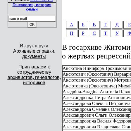
Генеалогия, история
семьи
А
Б
В
Г
Д
Е
П
Р
С
Т
У
В госархиве Житоми
Из рук в руки
Архивные справки,
о жертвах репрессий
документы
Приглашаем к
Аксютіна Никифора Трохимович
сотрудничеству
Аксютович (Оксютович) Варвари
архивистов, генеалогов,
Аксютович (Оксютович) Мотрени
историков
Аксютовича (Оксютовича) Миха
Аладвіна-Аладіна Анатолія Павл
Александренка Петра Антонович
Александрова Олексія Петровича
Александрова Омеляна Олександ
Александрович Ольги Олександр
Александровича Василя Федоров
Александровича Владислава Стан