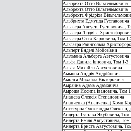
Альбрехта Отто Вільгельмовича
Альбрехта Отто Вільгельмовича
Альбрехта Фрідріха Вільгельмови
Альбрихта Едмунда Густавовича
Альгаєра Августа Густавовича, То
Альгаєра Людвіга Христофорови
Альгаєра Отто Карловича, Том 1-
Альгаєра Райнгольда Христофор
Альперт Енделі Мойсеївни
Альтмана Альберта Августовича
Альфа Данила Івновича, Том 1-3 
Альфа Михайла Августовича
Аммона Андрія Андрійовича
Амонса Михайла Вікторовича
Амрайна Адама Адамовича
Амроша Йосипа Івановича, Том 1-
Ананєва Олексія Степановича
Анапченка (Ананченка) Хоми Ко
Ангстурна Олександра Олександро
Андерта Густава Якубовича, Том 
Андерта Еміля Августовича, Том 
Андерта Ернста Августовича, Том