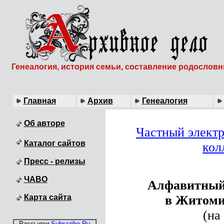
Генеалогия, история семьи, составление родослов
Главная
Архив
Генеалогия
Об авторе
Частный элект
Каталог сайтов
кол
Пресс - релизы
ЧАВО
Алфавитный
Карта сайта
в Житоми
(на
Рассылки
Subscribe.Ru