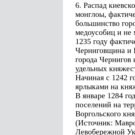
6. Распад киевск
монглоы, фактич
большинство горо
медоусобиц и не 
1235 году фактич
Черниговщина и 
города Чернигов 
удельных княжест
Начиная с 1242 го
ярлыками на кня
В январе 1284 г
поселений на тер
Воргольского кня
(Источник: Мавр
Левобережной Ук