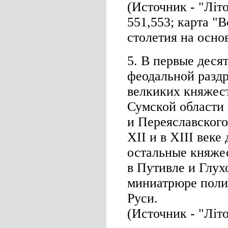
(Источник - "Літо
551,553; карта "
столетия на осно
5. В первые деся
феодальной раздр
велкиких княжес
Сумской области 
и Переяславского
XII и в XIII веке
остальные княже
в Путивле и Глу
миниатрюре поли
Руси.
(Источник - "Літо