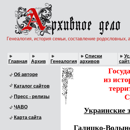
Генеалогия, история семьи, составление родословных, 
Списки
Ус
Главная
Архив
Генеалогия
архивов
сайт
Госуд
Об авторе
из ист
Каталог сайтов
терри
С
Пресс - релизы
ЧАВО
Украинские з
Карта сайта
Галицко-Волынск