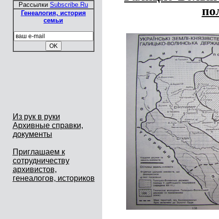
Рассылки
Subscribe.Ru
по
Генеалогия, история
семьи
Из рук в руки
Архивные справки,
документы
Приглашаем к
сотрудничеству
архивистов,
генеалогов, историков