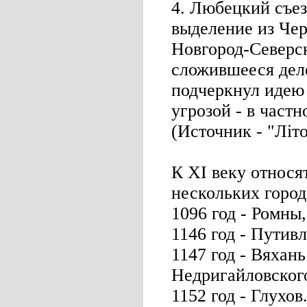
4. Любецкий съез
выделение из Чер
Новгород-Северск
сложившееся деле
подчеркнул идею
угрозой - в частн
(Источник - "Літо
К XI веку относя
нескольких горо
1096 год - Ромны,
1146 год - Путивл
1147 год - Вяхан
Недригайловского
1152 год - Глухов