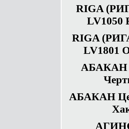
RIGA (РИГА
LV1050 R
RIGA (РИГА
LV1801 O.
АБАКАН Р
Черт
АБАКАН Цен
Хак
АГИНС