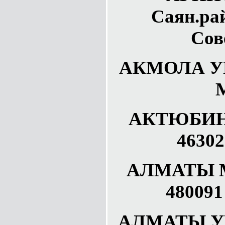
Саян.рай
Сов
АКМОЛА УГ
АКТЮБИН
46302
АЛМАТЫ М
480091
АЛМАТЫ УГ