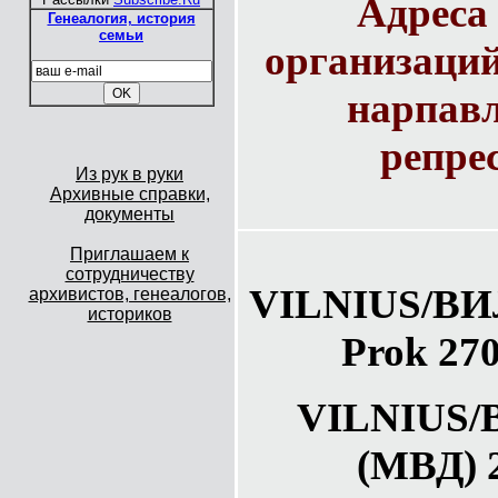
Адреса
Генеалогия, история
семьи
организаций
нарпавл
репре
Из рук в руки
Архивные справки,
документы
Приглашаем к
сотрудничеству
VILNIUS/ВИ
архивистов, генеалогов,
историков
Prok 270
VILNIUS
(МВД) 2