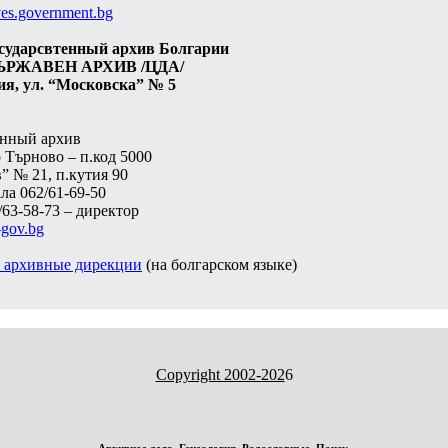
es.government.bg
сударсвтенный архив Болгарии
ЪРЖАВЕН АРХИВ /ЦДА/
ия, ул. “Московска” № 5
нный архив
о Търново – п.код 5000
” № 21, п.кутия 90
ла 062/61-69-50
/63-58-73 – директор
gov.bg
 архивные дирекции
(на болгарском языке)
Copyright 2002-202
6
Архивное дело
.
Генеалогия
.
Родословные
.
Поиск
.