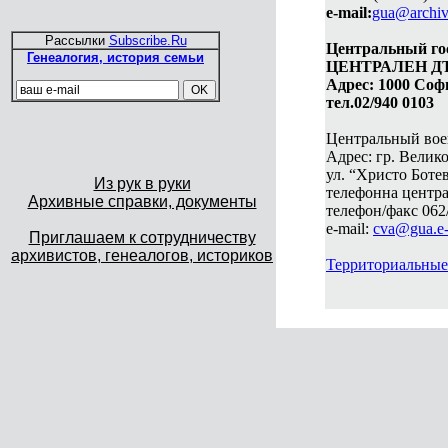
e-mail:
gua@archiv
Рассылки
Subscribe.Ru
Центральный го
Генеалогия, история семьи
ЦЕНТРАЛЕН Д
Адрес: 1000 Соф
тел.02/940 0103
Центральный вое
Адрес: гр. Велик
ул. “Христо Ботев
Из рук в руки
телефонна центра
Архивные справки, документы
телефон/факс 062
e-mail:
cva@gua.e-
Приглашаем к сотрудничеству
архивистов, генеалогов, историков
Территориальные