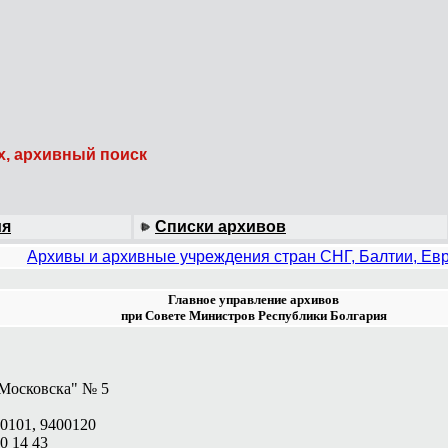
х, архивный поиск
ия
Списки архивов
Архивы и архивные учреждения стран СНГ, Балтии, Ев
Главное управление архивов
при Совете Министров Республики Болгария
"Московска" № 5
00101, 9400120
0 14 43